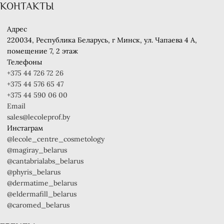
КОНТАКТЫ
Адрес
220034, Республика Беларусь, г Минск, ул. Чапаева 4 A,
помещение 7, 2 этаж
Телефоны
+375 44 726 72 26
+375 44 576 65 47
+375 44 590 06 00
Email
sales@lecoleprof.by
Инстаграм
@lecole_centre_cosmetology
@magiray_belarus
@cantabrialabs_belarus
@phyris_belarus
@dermatime_belarus
@eldermafill_belarus
@caromed_belarus